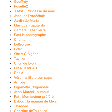
Geoffrey
Fusette2
Jill-bill , Princesse du nord
Jacques l'Ardéchois
Jardin de Marie
Musique - gauterdo
ciamars , alfa Sierra
Paul le photographe
Chantal
Belleulyse
Eclat
Site A.C.Algérie
Tachka
Cricri de Lyon
OB NOUVEAU
Robic
Véro , la fille a son papa
Armide
Bigornette , bigorneau
Jean-Marcel , humour .
Pat , Mon facteur préféré
Babou , la maman de Mika
Thaddée
Christine deToulouse