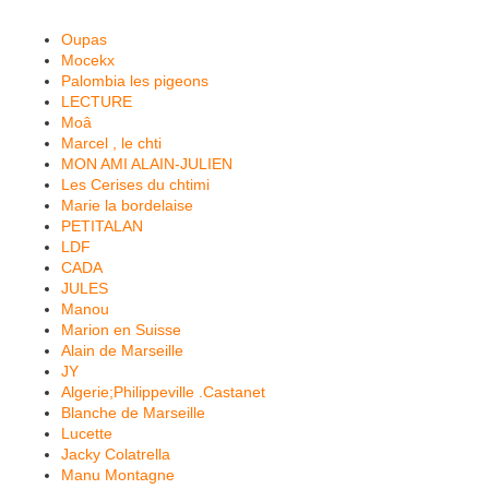
Oupas
Mocekx
Palombia les pigeons
LECTURE
Moâ
Marcel , le chti
MON AMI ALAIN-JULIEN
Les Cerises du chtimi
Marie la bordelaise
PETITALAN
LDF
CADA
JULES
Manou
Marion en Suisse
Alain de Marseille
JY
Algerie;Philippeville .Castanet
Blanche de Marseille
Lucette
Jacky Colatrella
Manu Montagne